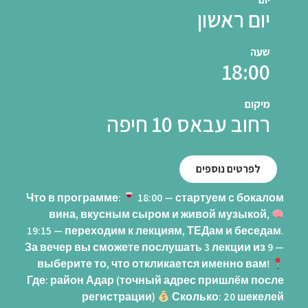
יום ראשון
שעה
18:00
מיקום
רחוב עבאס 10 חיפה
לפרטים נוספים
Что в программе:
18:00 — стартуем с бокалом
вина, вкусным сыром и живой музыкой,
19:15 — переходим к лекциям, ТЕДам и беседам.
За вечер вы сможете послушать 3 лекции из 9 —
выберите то, что откликается именно вам!
Где: район Адар (точный адрес пришлём после
регистрации)
Сколько: 20 шекелей