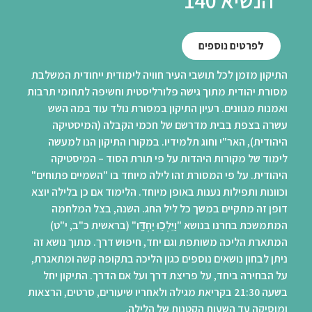
לפרטים נוספים
התיקון מזמן לכל תושבי העיר חוויה לימודית ייחודית המשלבת
מסורת יהודית מתוך גישה פלורליסטית וחשיפה לתחומי תרבות
ואמנות מגוונים. רעיון התיקון במסורת נולד עוד במה השש
עשרה בצפת בבית מדרשם של חכמי הקבלה (המיסטיקה
היהודית), האר"י וחוג תלמידיו. במקורו התיקון הנו למעשה
לימוד של מקורות היהדות על פי תורת הסוד – המיסטיקה
היהודית. על פי המסורת זהו לילה מיוחד בו "השמיים פתוחים"
וכוונות ותפילות נענות באופן מיוחד. הלימוד אם כן בלילה יוצא
דופן זה מתקיים במשך כל ליל החג. השנה, בצל המלחמה
המתמשכת בחרנו בנושא "וַיֵּלְכ֥וּ יַחְדָּ֖ו" (בראשית כ"ב, י"ט)
המתארת הליכה משותפת וגם יחד, חיפוש דרך. מתוך נושא זה
ניתן לבחון נושאים נוספים כגון הליכה בתקופה קשה ומתאגרת,
על הבחירה ביחד, על פריצת דרך ועל אם הדרך. התיקון יחל
בשעה 21:30 בקריאת מגילה ולאחריו שיעורים, סרטים, הרצאות
ומוסיקה עד השעות הקטנות של הלילה.