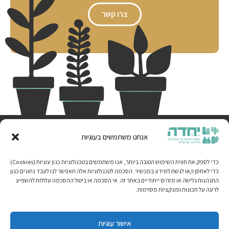
צרו קשר
אנחנו משתמשים בעוגיות
יחדה חיפה מהווה רשת שותפות בין ארגונים, קהילות, ומנהיגות.ים מגוונים.ות הפועלים
כדי לספק את חווית השימוש הטובה ביותר, אנו משתמשים בטכנולוגיות כגון עוגיות (Cookies)
בתחומי היהדות הישראלית בעיר. תוך בקשה ליצור מרחב המקדם ריבוי קולות , חיים
כדי לאחסן ו/או לגשת למידע במכשיר. הסכמה לטכנולוגיות אלה תאפשר לנו לעבד נתונים כגון
משותפים ותחושת בית במרחב הציבורי לכלל האוכלוסיות בעיר.
התנהגות גלישה או מזהים ייחודיים באתר זה. אי הסכמה או ביטול ההסכמה עלולות להשפיע
לרעה על תכונות ופונקציות מסוימות.
שבועות 2026
בית
אירועים
צור קשר
אישור עוגיות
אודות