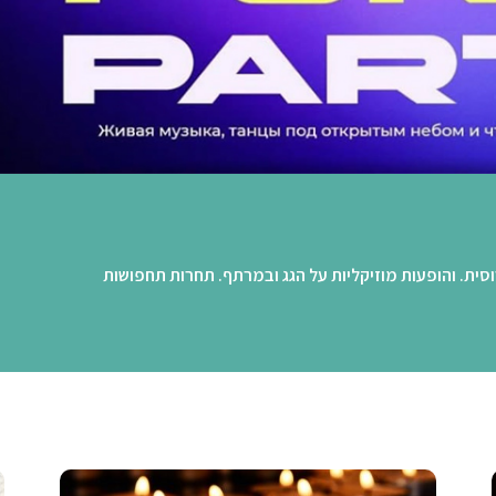
ית. והופעות מוזיקליות על הגג ובמרתף. תחרות תחפושות