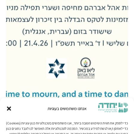
אנחנו משתמשים בעוגיות
כדי לספק את חווית השימוש הטובה ביותר, אנו משתמשים בטכנולוגיות כגון עוגיות (Cookies)
כדי לאחסן ו/או לגשת למידע במכשיר. הסכמה לטכנולוגיות אלה תאפשר לנו לעבד נתונים כגון
התנהגות גלישה או מזהים ייחודיים באתר זה. אי הסכמה או ביטול ההסכמה עלולות להשפיע