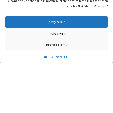
התנהגות גלישה או מזהים ייחודיים באתר זה. אי הסכמה או ביטול ההסכמה עלולות להשפיע
לרעה על תכונות ופונקציות מסוימות.
אישור עוגיות
דחיית עוגיות
צפייה בהעדפות
מדיניות פרטיות אתר יחדה
אפריל 21, 2026
טקס הבדלה בין זיכרון לעצמאות
טקס הבדלה בין זיכרון לעצמאות
לאירוע