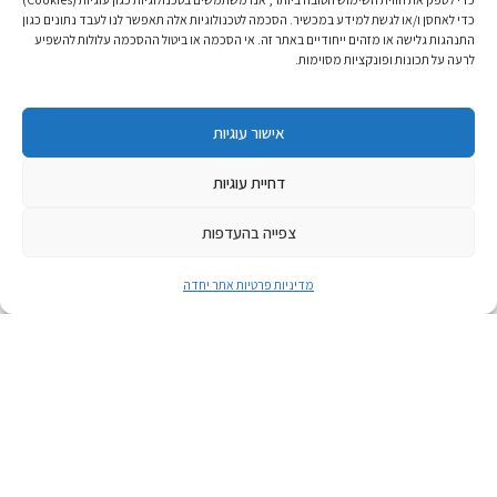
כדי לאחסן ו/או לגשת למידע במכשיר. הסכמה לטכנולוגיות אלה תאפשר לנו לעבד נתונים כגון
התנהגות גלישה או מזהים ייחודיים באתר זה. אי הסכמה או ביטול ההסכמה עלולות להשפיע
לרעה על תכונות ופונקציות מסוימות.
אישור עוגיות
דחיית עוגיות
צפייה בהעדפות
מדיניות פרטיות אתר יחדה
אפריל 21, 2026
טקס הבדלה בין זיכרון לעצמאות
טקס הבדלה בין זיכרון לעצמאות
לאירוע