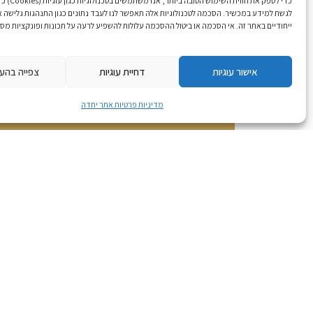
כדי לספק את חווית הש
לגשת למידע במכשיר. הסכמה לטכנולוגיות אלה תאפשר לנו לעבד נתונים כגון התנהגות גלישה א
ייחודיים באתר זה. אי הסכמה או ביטול ההסכמה עלולות להשפיע לרעה על תכונות ופונקציות מסו
צרו קשר
אישור עוגיות
דחיית עוגיות
צפייה בהע
מדיניות פרטיות אתר יחדה
בית
יחדה חיפה מהווה רשת שותפות בין ארגונים,
אודות
קהילות, ומנהיגות.ים מגוונים.ות הפועלים
בתחומי היהדות הישראלית בעיר. תוך בקשה