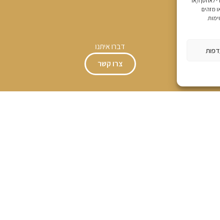
ימוש הטובה ביותר, אנו משתמשים בטכנולוגיות כגון עוגיות (Cookies) כדי לאחסן ו/או
ו מזהים
ימות.
דברו איתנו
דפות
צרו קשר
שבועות 2026
אירועים
צור קשר