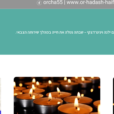
ם ילנה ויניגרדצקי – שבתה נטלה את חייה במהלך שירותה הצבאי.