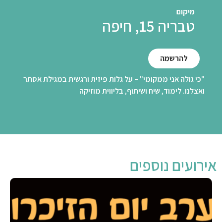
מיקום
טבריה 15, חיפה
להרשמה
"כי גולה אני ממקומי" – על גלות פיזית ורגשית במגילת אסתר
ואצלנו. לימוד, שיח ושיתוף, בליווית מוזיקה
אירועים נוספים