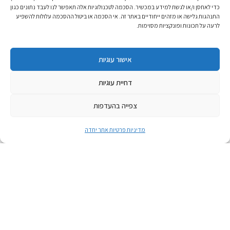
כדי לאחסן ו/או לגשת למידע במכשיר. הסכמה לטכנולוגיות אלה תאפשר לנו לעבד נתונים כגון
התנהגות גלישה או מזהים ייחודיים באתר זה. אי הסכמה או ביטול ההסכמה עלולות להשפיע
לרעה על תכונות ופונקציות מסוימות.
אישור עוגיות
דחיית עוגיות
צפייה בהעדפות
מדיניות פרטיות אתר יחדה
אפריל 21, 2026
טקס הבדלה בין זיכרון לעצמאות
טקס הבדלה בין זיכרון לעצמאות
לאירוע