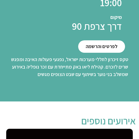
19:00
מיקום
דרך צרפת 90
לפרטים והרשמה
טקס זיכרון לחללי מערכות ישראל, נפגעי פעולות האיבה ומפגש
שרים לזכרם. קהילת ליאו באק מתייחדת עם זכר נופליה באירוע
שמשלב בני נוער בשיתוף עם שבט הצופים מגשים
אירועים נוספים