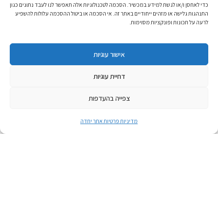
כדי לאחסן ו/או לגשת למידע במכשיר. הסכמה לטכנולוגיות אלה תאפשר לנו לעבד נתונים כגון
התנהגות גלישה או מזהים ייחודיים באתר זה. אי הסכמה או ביטול ההסכמה עלולות להשפיע
לרעה על תכונות ופונקציות מסוימות.
אישור עוגיות
דחיית עוגיות
צפייה בהעדפות
מדיניות פרטיות אתר יחדה
אפריל 21, 2026
טקס הבדלה בין זיכרון לעצמאות
טקס הבדלה בין זיכרון לעצמאות
לאירוע