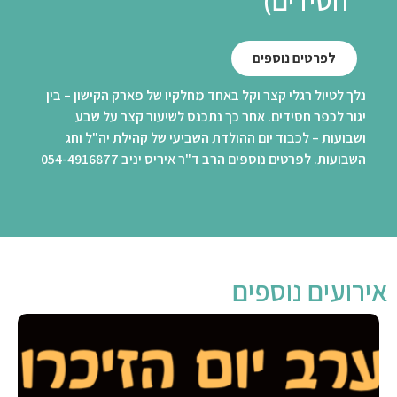
לפרטים נוספים
נלך לטיול רגלי קצר וקל באחד מחלקיו של פארק הקישון – בין
יגור לכפר חסידים. אחר כך נתכנס לשיעור קצר על שבע
ושבועות – לכבוד יום ההולדת השביעי של קהילת יה"ל וחג
השבועות. לפרטים נוספים הרב ד"ר איריס יניב 054-4916877
אירועים נוספים